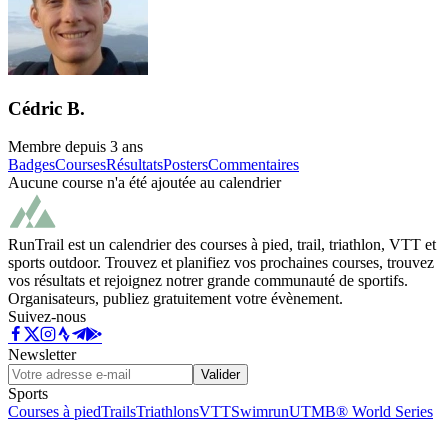
Cédric B.
Membre depuis
3 ans
Badges
Courses
Résultats
Posters
Commentaires
Aucune course n'a été ajoutée au calendrier
RunTrail est un calendrier des courses à pied, trail, triathlon, VTT et
sports outdoor. Trouvez et planifiez vos prochaines courses, trouvez
vos résultats et rejoignez notrer grande communauté de sportifs.
Organisateurs, publiez gratuitement votre évènement.
Suivez-nous
Newsletter
Valider
Sports
Courses à pied
Trails
Triathlons
VTT
Swimrun
UTMB® World Series