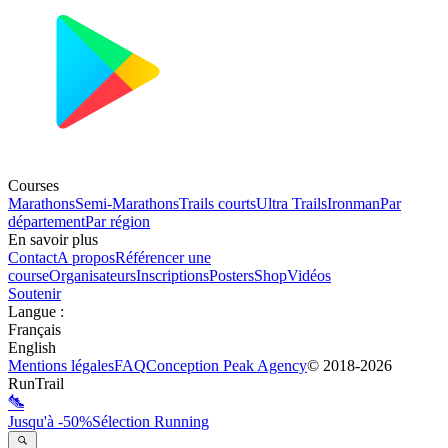
Courses
Marathons
Semi-Marathons
Trails courts
Ultra Trails
Ironman
Par
département
Par région
En savoir plus
Contact
A propos
Référencer une
course
Organisateurs
Inscriptions
Posters
Shop
Vidéos
Soutenir
Langue
:
Français
English
Mentions légales
FAQ
Conception
Peak Agency
© 2018-
2026
RunTrail
Jusqu'à -50%
Sélection Running