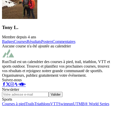
Tony L.
Membre depuis
4 ans
Badges
Courses
Résultats
Posters
Commentaires
Aucune course n'a été ajoutée au calendrier
RunTrail est un calendrier des courses à pied, trail, triathlon, VTT et
sports outdoor. Trouvez et planifiez vos prochaines courses, trouvez
vos résultats et rejoignez notrer grande communauté de sportifs.
Organisateurs, publiez gratuitement votre évènement.
Suivez-nous
Newsletter
Valider
Sports
Courses à pied
Trails
Triathlons
VTT
Swimrun
UTMB® World Series