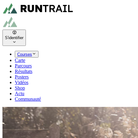
S'identifier
Courses
Carte
Parcours
Résultats
Posters
Vidéos
Shop
Actu
Communauté