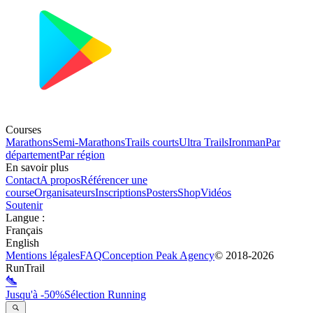
Courses
Marathons
Semi-Marathons
Trails courts
Ultra Trails
Ironman
Par
département
Par région
En savoir plus
Contact
A propos
Référencer une
course
Organisateurs
Inscriptions
Posters
Shop
Vidéos
Soutenir
Langue
:
Français
English
Mentions légales
FAQ
Conception
Peak Agency
© 2018-
2026
RunTrail
Jusqu'à -50%
Sélection Running