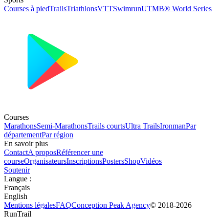
Courses à pied
Trails
Triathlons
VTT
Swimrun
UTMB® World Series
Courses
Marathons
Semi-Marathons
Trails courts
Ultra Trails
Ironman
Par
département
Par région
En savoir plus
Contact
A propos
Référencer une
course
Organisateurs
Inscriptions
Posters
Shop
Vidéos
Soutenir
Langue
:
Français
English
Mentions légales
FAQ
Conception
Peak Agency
© 2018-
2026
RunTrail