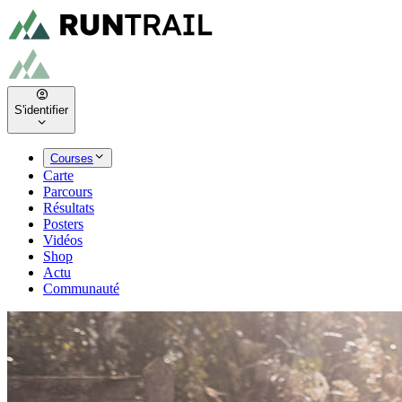
S'identifier
Courses
Carte
Parcours
Résultats
Posters
Vidéos
Shop
Actu
Communauté